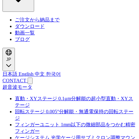
ご注文から納品まで
ダウンロード
動画一覧
ブログ
JP
日本語
English
中文
한국어
CONTACT
超音波モータ
直動・XYステージ
0.1μm分解能の超小型直動・XYス
テージ
回転ステージ
0.005°分解能・無通電保持の回転ステー
ジ
フィンガーユニット
1mm以下の微細部品をつかむ精密
フィンガー
ケージシステム
光学ケージ用サブミクロン調整マウン