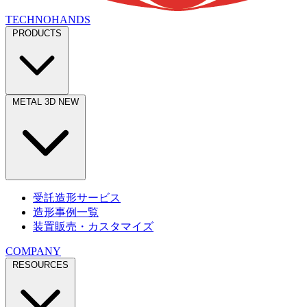
TECHNOHANDS
PRODUCTS
9/30–10/1 福岡
半導体産業展
（マリンメッセ福岡）
12/16–12/18 東京
TCT Japan 3Dプリンティング
（東京ビッ
グサイト）
METAL 3D
NEW
受託造形サービス
造形事例一覧
装置販売・カスタマイズ
COMPANY
RESOURCES