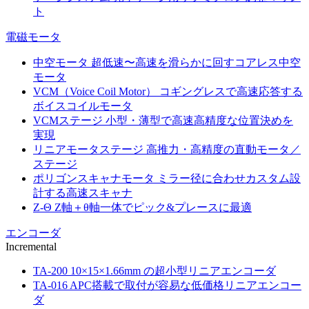
ト
電磁モータ
中空モータ
超低速〜高速を滑らかに回すコアレス中空
モータ
VCM（Voice Coil Motor）
コギングレスで高速応答する
ボイスコイルモータ
VCMステージ
小型・薄型で高速高精度な位置決めを
実現
リニアモータステージ
高推力・高精度の直動モータ／
ステージ
ポリゴンスキャナモータ
ミラー径に合わせカスタム設
計する高速スキャナ
Z-Θ
Z軸＋θ軸一体でピック&プレースに最適
エンコーダ
Incremental
TA-200
10×15×1.66mm の超小型リニアエンコーダ
TA-016
APC搭載で取付が容易な低価格リニアエンコー
ダ