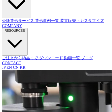
受託造形サービス
造形事例一覧
装置販売・カスタマイズ
COMPANY
RESOURCES
ご注文から納品まで
ダウンロード
動画一覧
ブログ
CONTACT
JP
EN
CN
KR