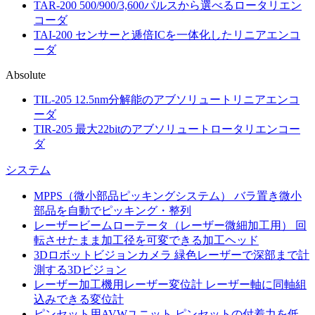
TAR-200
500/900/3,600パルスから選べるロータリエン
コーダ
TAI-200
センサーと逓倍ICを一体化したリニアエンコ
ーダ
Absolute
TIL-205
12.5nm分解能のアブソリュートリニアエンコ
ーダ
TIR-205
最大22bitのアブソリュートロータリエンコー
ダ
システム
MPPS（微小部品ピッキングシステム）
バラ置き微小
部品を自動でピッキング・整列
レーザービームローテータ（レーザー微細加工用）
回
転させたまま加工径を可変できる加工ヘッド
3Dロボットビジョンカメラ
緑色レーザーで深部まで計
測する3Dビジョン
レーザー加工機用レーザー変位計
レーザー軸に同軸組
込みできる変位計
ピンセット用AVWユニット
ピンセットの付着力を低