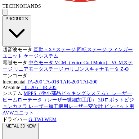
TECHNOHANDS
PRODUCTS
超音波モータ
直動・XYステージ
回転ステージ
フィンガー
ユニット
ケージシステム
電磁モータ
中空モータ
VCM（Voice Coil Motor）
VCMステ
ージ
リニアモータステージ
ポリゴンスキャナモータ
Z-Θ
エンコーダ
Incremental
TA-200
TA-016
TAR-200
TAI-200
Absolute
TIL-205
TIR-205
システム
MPPS（微小部品ピッキングシステム）
レーザー
ビームローテータ（レーザー微細加工用）
3Dロボットビジ
ョンカメラ
レーザー加工機用レーザー変位計
ピンセット用
AVWユニット
ドライバー
G-TWI
WEM
METAL 3D
NEW